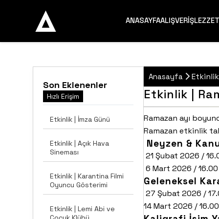
ANASAYFA
ALIŞVERİŞ
LEZZE
Etkinli
Anasayfa
Son Eklenenler
Etkinlik | Ra
Hızlı Erişim
Ramazan ayı boyunca 
Etkinlik | İmza Günü
Ramazan etkinlik ta
Neyzen & Kanu
Etkinlik | Açık Hava
Sineması
21 Şubat 2026 / 16.
6 Mart 2026 / 16.00
Etkinlik | Karantina Filmi
Geleneksel Ka
Oyuncu Gösterimi
27 Şubat 2026 / 17.
14 Mart 2026 / 16.00
Etkinlik | Lemi Abi ve
Kaligrafi İsim 
Çocuk Klübü