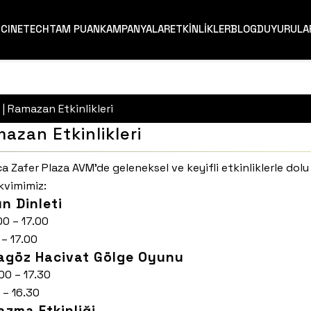
T
CINETECH
TAM PUAN
KAMPANYALAR
ETKİNLİKLER
BLOG
DUYURULA
k | Ramazan Etkinlikleri
mazan Etkinlikleri
Zafer Plaza AVM’de geleneksel ve keyifli etkinliklerle dolu 
kvimimiz:
n Dinleti
00 – 17.00
 – 17.00
ragöz Hacivat Gölge Oyunu
00 – 17.30
 – 16.30
Yazma Etkinliği