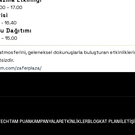
00 – 17.00
isi
 - 16.40
u Dağıtımı
 – 15.00
mosferini, geleneksel dokunuşlarla buluşturan etkinliklerim
sizdir.
am.com/zaferplaza/
TECH
TAM PUAN
KAMPANYALAR
ETKİNLİKLER
BLOG
KAT PLANI
İLETİŞ