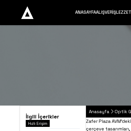
ANASAYFA
ALIŞVERİŞ
LEZZE
Optik 
Anasayfa
İlgili İçerikler
Zafer Plaza AVM’dek
Hızlı Erişim
çerçeve tasarımları,