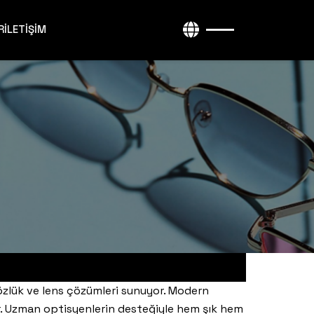
R
İLETİŞİM
özlük ve lens çözümleri sunuyor. Modern
dir. Uzman optisyenlerin desteğiyle hem şık hem