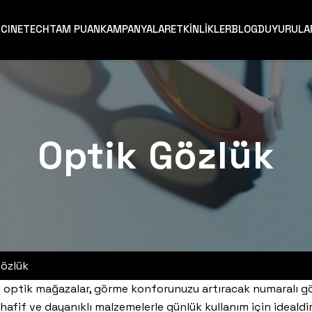
T
CINETECH
TAM PUAN
KAMPANYALAR
ETKİNLİKLER
BLOG
DUYURULA
Optik Gözlük
Gözlük
i optik mağazalar, görme konforunuzu artıracak numaralı g
 hafif ve dayanıklı malzemelerle günlük kullanım için ideal