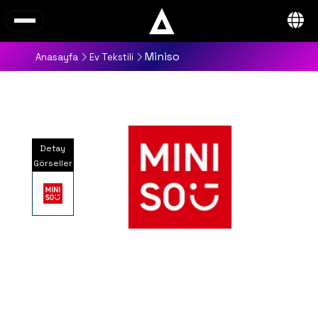
Miniso
Anasayfa
Ev Tekstili
Detay
Görseller