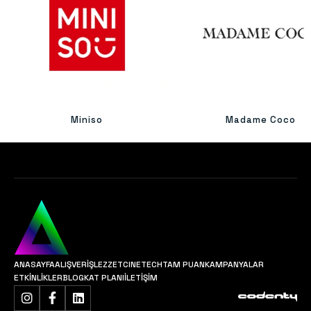
Miniso
Madame Coco
ANASAYFA
ALIŞVERİŞ
LEZZET
CINETECH
TAM PUAN
KAMPANYALAR
ETKİNLİKLER
BLOG
KAT PLANI
İLETİŞİM