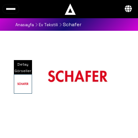
Schafer
Anasayfa
Ev Tekstili
Detay
Görseller